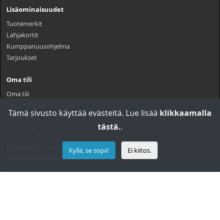
Lisäominaisuudet
Tuotemerkit
Lahjakortit
Kumppanuusohjelma
Tarjoukset
Oma tili
Oma tili
Tilaushistoria
Tämä sivusto käyttää evästeitä. Lue lisää
klikkaamalla
Toivelista
tästä.
.
Uutiskirje
Powered By
OpenCart
Kyllä, se sopii!
Ei kiitos.
Maatalouskauppa Iso-Karhu Oy © 2026