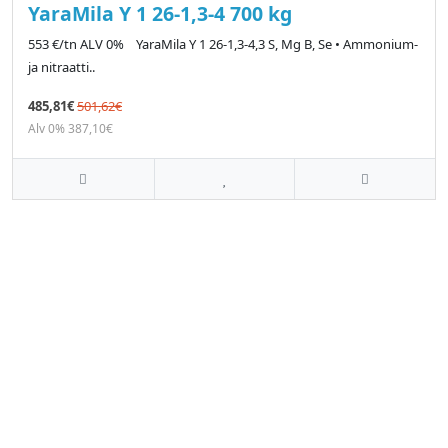
YaraMila Y 1 26-1,3-4 700 kg
553 €/tn ALV 0% YaraMila Y 1 26-1,3-4,3 S, Mg B, Se • Ammonium-
ja nitraatti..
485,81€
501,62€
Alv 0% 387,10€