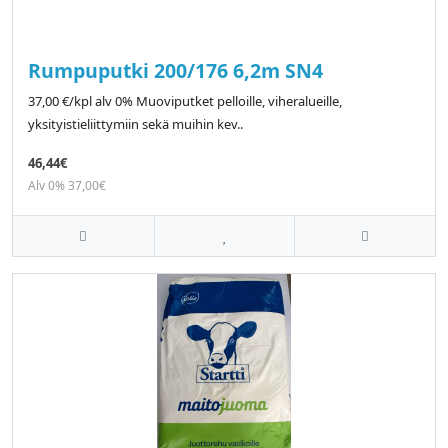
Rumpuputki 200/176 6,2m SN4
37,00 €/kpl alv 0% Muoviputket pelloille, viheralueille,
yksityistieliittymiin sekä muihin kev..
46,44€
Alv 0% 37,00€